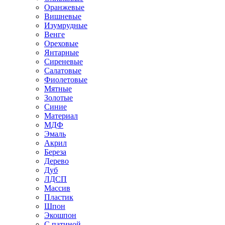
Оранжевые
Вишневые
Изумрудные
Венге
Ореховые
Янтарные
Сиреневые
Салатовые
Фиолетовые
Мятные
Золотые
Синие
Материал
МДФ
Эмаль
Акрил
Береза
Дерево
Дуб
ЛДСП
Массив
Пластик
Шпон
Экошпон
С патиной