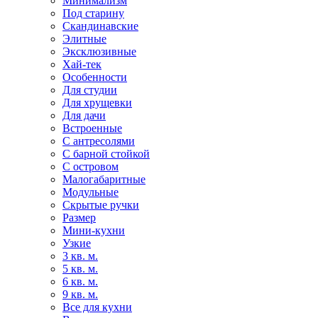
Минимализм
Под старину
Скандинавские
Элитные
Эксклюзивные
Хай-тек
Особенности
Для студии
Для хрущевки
Для дачи
Встроенные
С антресолями
С барной стойкой
С островом
Малогабаритные
Модульные
Скрытые ручки
Размер
Мини-кухни
Узкие
3 кв. м.
5 кв. м.
6 кв. м.
9 кв. м.
Все для кухни