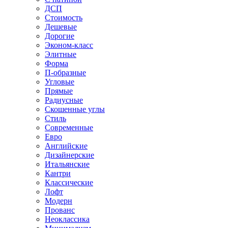
ДСП
Стоимость
Дешевые
Дорогие
Эконом-класс
Элитные
Форма
П-образные
Угловые
Прямые
Радиусные
Скошенные углы
Стиль
Современные
Евро
Английские
Дизайнерские
Итальянские
Кантри
Классические
Лофт
Модерн
Прованс
Неоклассика