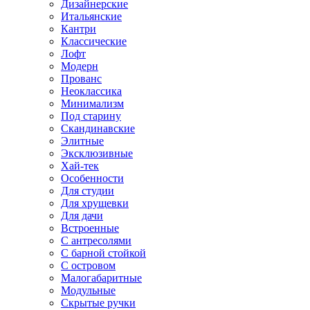
Дизайнерские
Итальянские
Кантри
Классические
Лофт
Модерн
Прованс
Неоклассика
Минимализм
Под старину
Скандинавские
Элитные
Эксклюзивные
Хай-тек
Особенности
Для студии
Для хрущевки
Для дачи
Встроенные
С антресолями
С барной стойкой
С островом
Малогабаритные
Модульные
Скрытые ручки