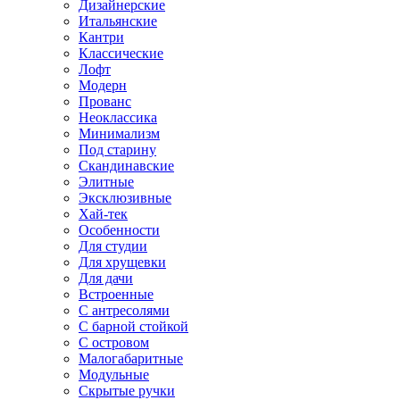
Дизайнерские
Итальянские
Кантри
Классические
Лофт
Модерн
Прованс
Неоклассика
Минимализм
Под старину
Скандинавские
Элитные
Эксклюзивные
Хай-тек
Особенности
Для студии
Для хрущевки
Для дачи
Встроенные
С антресолями
С барной стойкой
С островом
Малогабаритные
Модульные
Скрытые ручки