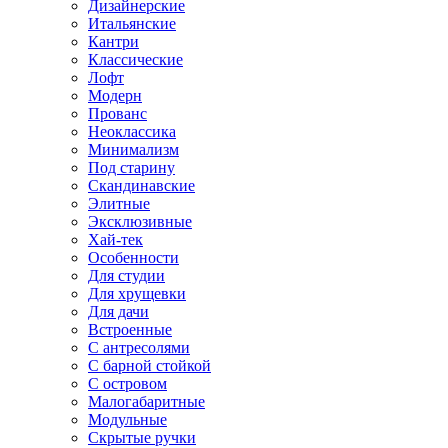
Дизайнерские
Итальянские
Кантри
Классические
Лофт
Модерн
Прованс
Неоклассика
Минимализм
Под старину
Скандинавские
Элитные
Эксклюзивные
Хай-тек
Особенности
Для студии
Для хрущевки
Для дачи
Встроенные
С антресолями
С барной стойкой
С островом
Малогабаритные
Модульные
Скрытые ручки