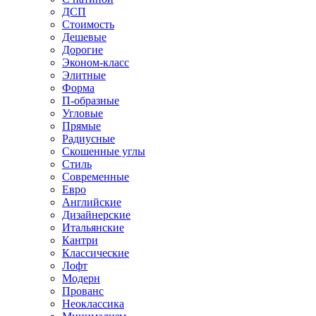
ДСП
Стоимость
Дешевые
Дорогие
Эконом-класс
Элитные
Форма
П-образные
Угловые
Прямые
Радиусные
Скошенные углы
Стиль
Современные
Евро
Английские
Дизайнерские
Итальянские
Кантри
Классические
Лофт
Модерн
Прованс
Неоклассика