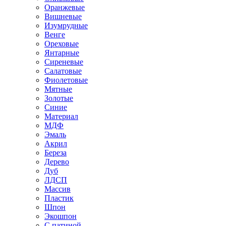
Оранжевые
Вишневые
Изумрудные
Венге
Ореховые
Янтарные
Сиреневые
Салатовые
Фиолетовые
Мятные
Золотые
Синие
Материал
МДФ
Эмаль
Акрил
Береза
Дерево
Дуб
ЛДСП
Массив
Пластик
Шпон
Экошпон
С патиной