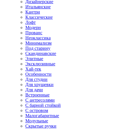
Дизайнерские
Итальянские
Кантри
Классические
Лофт
Модерн
Прованс
Неоклассика
Минимализм
Под старину
Скандинавские
Элитные
Эксклюзивные
Хай-тек
Особенности
Для студии
Для хрущевки
Для дачи
Встроенные
С антресолями
С барной стойкой
С островом
Малогабаритные
Модульные
Скрытые ручки