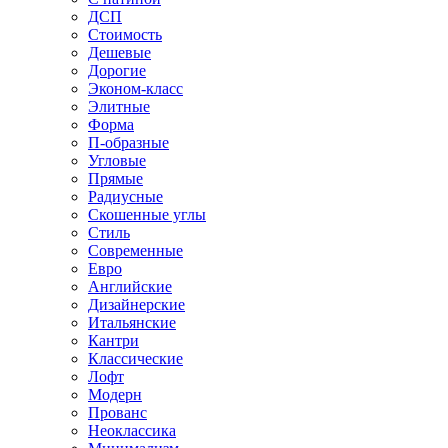
ДСП
Стоимость
Дешевые
Дорогие
Эконом-класс
Элитные
Форма
П-образные
Угловые
Прямые
Радиусные
Скошенные углы
Стиль
Современные
Евро
Английские
Дизайнерские
Итальянские
Кантри
Классические
Лофт
Модерн
Прованс
Неоклассика