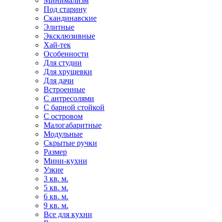
Минимализм
Под старину
Скандинавские
Элитные
Эксклюзивные
Хай-тек
Особенности
Для студии
Для хрущевки
Для дачи
Встроенные
С антресолями
С барной стойкой
С островом
Малогабаритные
Модульные
Скрытые ручки
Размер
Мини-кухни
Узкие
3 кв. м.
5 кв. м.
6 кв. м.
9 кв. м.
Все для кухни