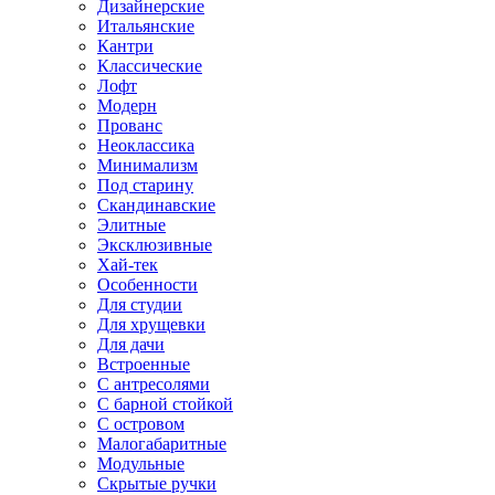
Дизайнерские
Итальянские
Кантри
Классические
Лофт
Модерн
Прованс
Неоклассика
Минимализм
Под старину
Скандинавские
Элитные
Эксклюзивные
Хай-тек
Особенности
Для студии
Для хрущевки
Для дачи
Встроенные
С антресолями
С барной стойкой
С островом
Малогабаритные
Модульные
Скрытые ручки