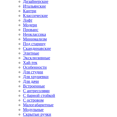
Дизайнерские
Итальянские
Кантри
Классические
Лофт
Модерн
Прованс
Неоклассика
Минимализм
Под старину
Скандинавские
Элитные
Эксклюзивные
Хай-тек
Особенности
Для студии
Для хрущевки
Для дачи
Встроенные
С антресолями
С барной стойкой
С островом
Малогабаритные
Модульные
Скрытые ручки