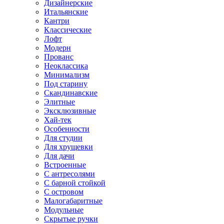
Дизайнерские
Итальянские
Кантри
Классические
Лофт
Модерн
Прованс
Неоклассика
Минимализм
Под старину
Скандинавские
Элитные
Эксклюзивные
Хай-тек
Особенности
Для студии
Для хрущевки
Для дачи
Встроенные
С антресолями
С барной стойкой
С островом
Малогабаритные
Модульные
Скрытые ручки