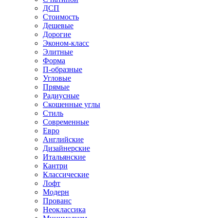
ДСП
Стоимость
Дешевые
Дорогие
Эконом-класс
Элитные
Форма
П-образные
Угловые
Прямые
Радиусные
Скошенные углы
Стиль
Современные
Евро
Английские
Дизайнерские
Итальянские
Кантри
Классические
Лофт
Модерн
Прованс
Неоклассика