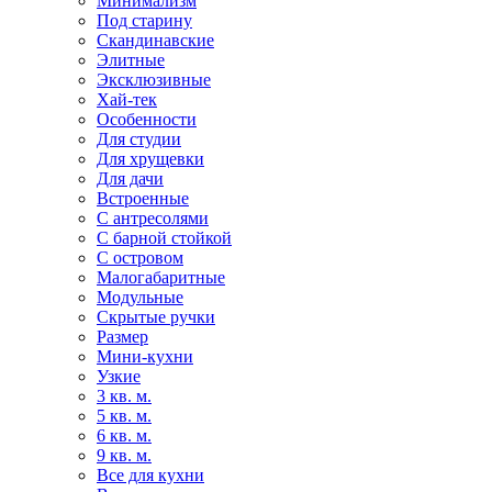
Минимализм
Под старину
Скандинавские
Элитные
Эксклюзивные
Хай-тек
Особенности
Для студии
Для хрущевки
Для дачи
Встроенные
С антресолями
С барной стойкой
С островом
Малогабаритные
Модульные
Скрытые ручки
Размер
Мини-кухни
Узкие
3 кв. м.
5 кв. м.
6 кв. м.
9 кв. м.
Все для кухни