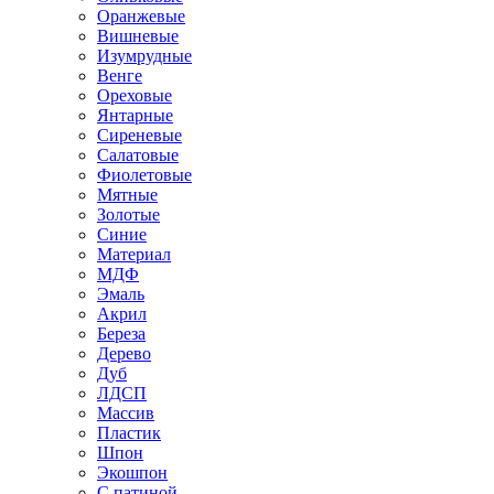
Оранжевые
Вишневые
Изумрудные
Венге
Ореховые
Янтарные
Сиреневые
Салатовые
Фиолетовые
Мятные
Золотые
Синие
Материал
МДФ
Эмаль
Акрил
Береза
Дерево
Дуб
ЛДСП
Массив
Пластик
Шпон
Экошпон
С патиной