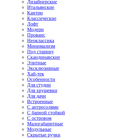
Дизайнерские
Итальянские
Кантри
Классические
Лофт
Модерн
Прованс
Неоклассика
Минимализм
Под старину
Скандинавские
Элитные
Эксклюзивные
Хай-тек
Особенности
Для студии
Для хрущевки
Для дачи
Встроенные
С антресолями
С барной стойкой
С островом
Малогабаритные
Модульные
Скрытые ручки