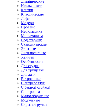
Дизайнерские
Итальянские
Кантри
Классические
Лофт
Модерн
Прованс
Неоклассика
Минимализм
Под старину
Скандинавские
Элитные
Эксклюзивные
Хай-тек
Особенности
Для студии
Для хрущевки
Для дачи
Встроенные
С антресолями
С барной стойкой
С островом
Малогабаритные
Модульные
Скрытые ручки