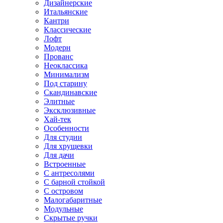
Дизайнерские
Итальянские
Кантри
Классические
Лофт
Модерн
Прованс
Неоклассика
Минимализм
Под старину
Скандинавские
Элитные
Эксклюзивные
Хай-тек
Особенности
Для студии
Для хрущевки
Для дачи
Встроенные
С антресолями
С барной стойкой
С островом
Малогабаритные
Модульные
Скрытые ручки