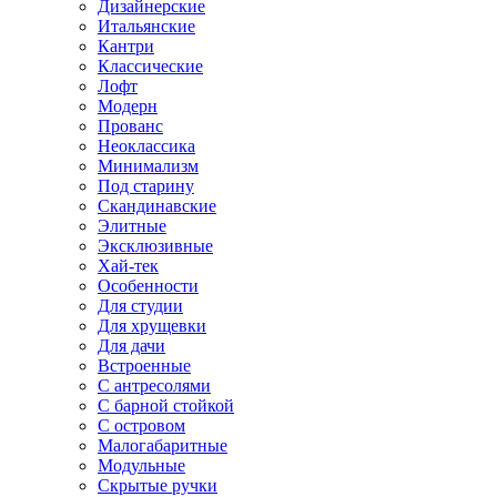
Дизайнерские
Итальянские
Кантри
Классические
Лофт
Модерн
Прованс
Неоклассика
Минимализм
Под старину
Скандинавские
Элитные
Эксклюзивные
Хай-тек
Особенности
Для студии
Для хрущевки
Для дачи
Встроенные
С антресолями
С барной стойкой
С островом
Малогабаритные
Модульные
Скрытые ручки