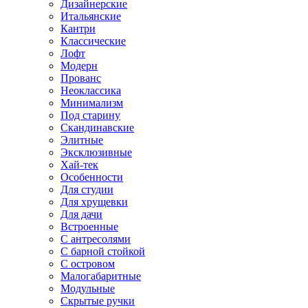
Дизайнерские
Итальянские
Кантри
Классические
Лофт
Модерн
Прованс
Неоклассика
Минимализм
Под старину
Скандинавские
Элитные
Эксклюзивные
Хай-тек
Особенности
Для студии
Для хрущевки
Для дачи
Встроенные
С антресолями
С барной стойкой
С островом
Малогабаритные
Модульные
Скрытые ручки