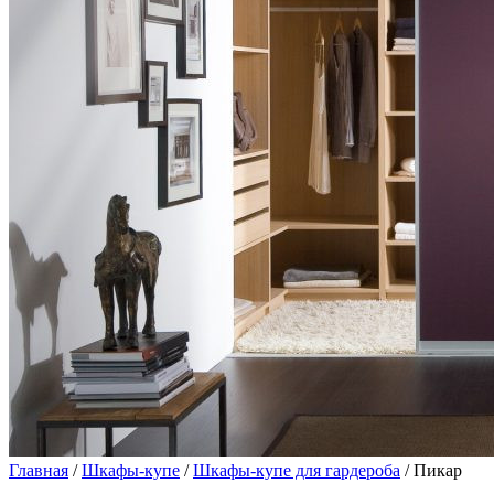
Главная
/
Шкафы-купе
/
Шкафы-купе для гардероба
/ Пикар