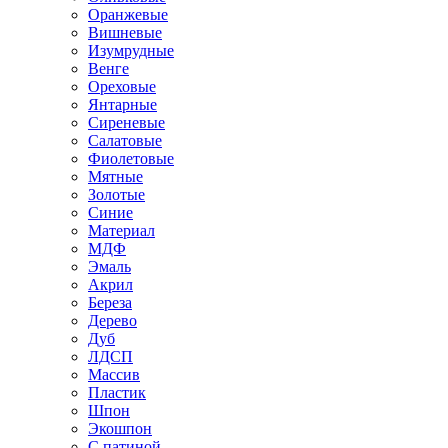
Оранжевые
Вишневые
Изумрудные
Венге
Ореховые
Янтарные
Сиреневые
Салатовые
Фиолетовые
Мятные
Золотые
Синие
Материал
МДФ
Эмаль
Акрил
Береза
Дерево
Дуб
ЛДСП
Массив
Пластик
Шпон
Экошпон
С патиной