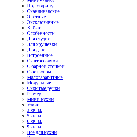
Минимализм
Под старину
Скандинавские
Элитные
Эксклюзивные
Хай-тек
Особенности
Для студии
Для хрущевки
Для дачи
Встроенные
С антресолями
С барной стойкой
С островом
Малогабаритные
Модульные
Скрытые ручки
Размер
Мини-кухни
Узкие
3 кв. м.
5 кв. м.
6 кв. м.
9 кв. м.
Все для кухни