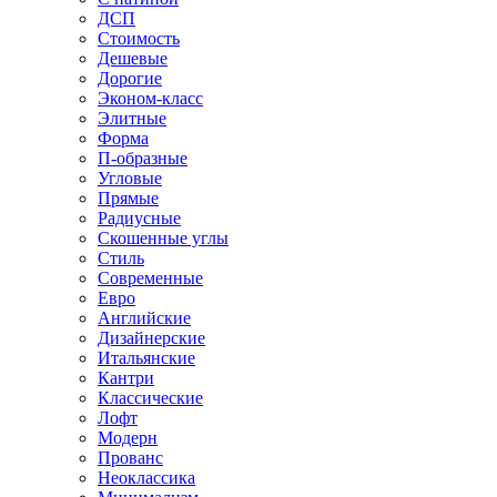
ДСП
Стоимость
Дешевые
Дорогие
Эконом-класс
Элитные
Форма
П-образные
Угловые
Прямые
Радиусные
Скошенные углы
Стиль
Современные
Евро
Английские
Дизайнерские
Итальянские
Кантри
Классические
Лофт
Модерн
Прованс
Неоклассика