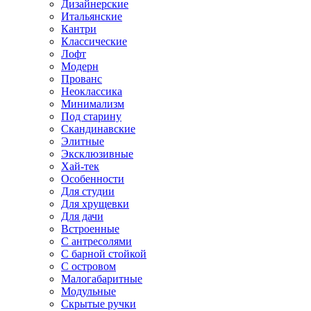
Дизайнерские
Итальянские
Кантри
Классические
Лофт
Модерн
Прованс
Неоклассика
Минимализм
Под старину
Скандинавские
Элитные
Эксклюзивные
Хай-тек
Особенности
Для студии
Для хрущевки
Для дачи
Встроенные
С антресолями
С барной стойкой
С островом
Малогабаритные
Модульные
Скрытые ручки