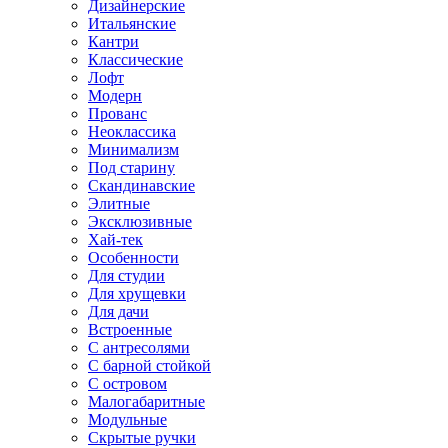
Дизайнерские
Итальянские
Кантри
Классические
Лофт
Модерн
Прованс
Неоклассика
Минимализм
Под старину
Скандинавские
Элитные
Эксклюзивные
Хай-тек
Особенности
Для студии
Для хрущевки
Для дачи
Встроенные
С антресолями
С барной стойкой
С островом
Малогабаритные
Модульные
Скрытые ручки