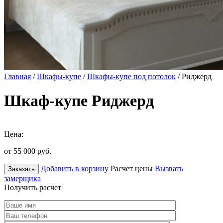
Главная
/
Шкафы-купе
/
Шкафы-купе под потолок
/ Риджерд
Шкаф-купе Риджерд
Цена:
от 55 000
руб.
Добавить в корзину
Расчет цены
Вызвать
Заказать
замерщика
Получить расчет