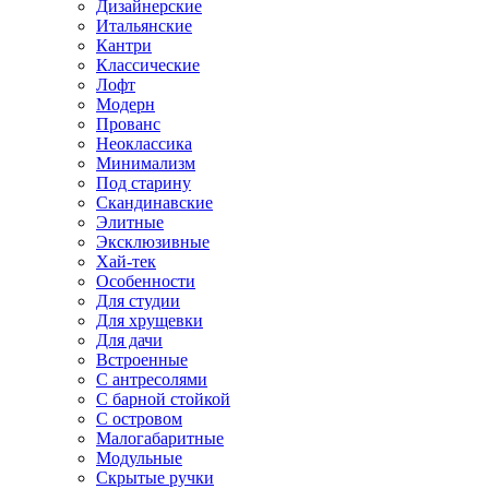
Дизайнерские
Итальянские
Кантри
Классические
Лофт
Модерн
Прованс
Неоклассика
Минимализм
Под старину
Скандинавские
Элитные
Эксклюзивные
Хай-тек
Особенности
Для студии
Для хрущевки
Для дачи
Встроенные
С антресолями
С барной стойкой
С островом
Малогабаритные
Модульные
Скрытые ручки