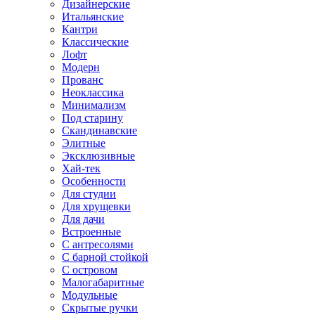
Дизайнерские
Итальянские
Кантри
Классические
Лофт
Модерн
Прованс
Неоклассика
Минимализм
Под старину
Скандинавские
Элитные
Эксклюзивные
Хай-тек
Особенности
Для студии
Для хрущевки
Для дачи
Встроенные
С антресолями
С барной стойкой
С островом
Малогабаритные
Модульные
Скрытые ручки