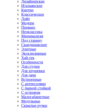
Дизайнерские
Итальянские
Кантри
Классические
Лофт
Модерн
Прованс
Неоклассика
Минимализм
Под старину
Скандинавские
Элитные
Эксклюзивные
Хай-тек
Особенности
Для студии
Для хрущевки
Для дачи
Встроенные
С антресолями
С барной стойкой
С островом
Малогабаритные
Модульные
Скрытые ручки