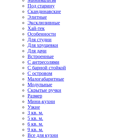
Минимализм
Под старину
Скандинавские
Элитные
Эксклюзивные
Хай-тек
Особенности
Для студии
Для хрущевки
Для дачи
Встроенные
С антресолями
С барной стойкой
С островом
Малогабаритные
Модульные
Скрытые ручки
Размер
Мини-кухни
Узкие
3 кв. м.
5 кв. м.
6 кв. м.
9 кв. м.
Все для кухни