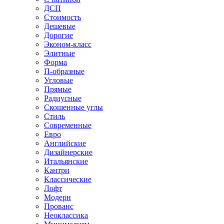
ДСП
Стоимость
Дешевые
Дорогие
Эконом-класс
Элитные
Форма
П-образные
Угловые
Прямые
Радиусные
Скошенные углы
Стиль
Современные
Евро
Английские
Дизайнерские
Итальянские
Кантри
Классические
Лофт
Модерн
Прованс
Неоклассика