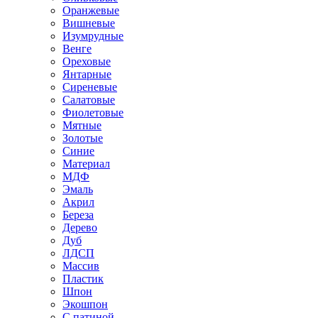
Оранжевые
Вишневые
Изумрудные
Венге
Ореховые
Янтарные
Сиреневые
Салатовые
Фиолетовые
Мятные
Золотые
Синие
Материал
МДФ
Эмаль
Акрил
Береза
Дерево
Дуб
ЛДСП
Массив
Пластик
Шпон
Экошпон
С патиной