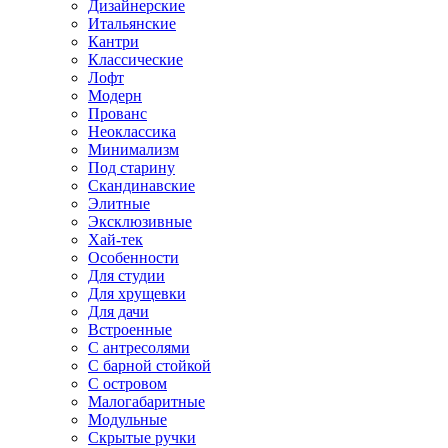
Дизайнерские
Итальянские
Кантри
Классические
Лофт
Модерн
Прованс
Неоклассика
Минимализм
Под старину
Скандинавские
Элитные
Эксклюзивные
Хай-тек
Особенности
Для студии
Для хрущевки
Для дачи
Встроенные
С антресолями
С барной стойкой
С островом
Малогабаритные
Модульные
Скрытые ручки