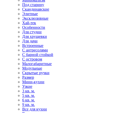
Минимализм
Под старину
Скандинавские
Элитные
Эксклюзивные
Хай-тек
Особенности
Для студии
Для хрущевки
Для дачи
Встроенные
С антресолями
С барной стойкой
С островом
Малогабаритные
Модульные
Скрытые ручки
Размер
Мини-кухни
Узкие
3 кв. м.
5 кв. м.
6 кв. м.
9 кв. м.
Все для кухни