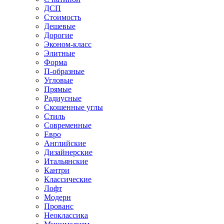
ДСП
Стоимость
Дешевые
Дорогие
Эконом-класс
Элитные
Форма
П-образные
Угловые
Прямые
Радиусные
Скошенные углы
Стиль
Современные
Евро
Английские
Дизайнерские
Итальянские
Кантри
Классические
Лофт
Модерн
Прованс
Неоклассика