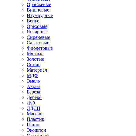
Оранжевые
Вишневые
Изумрудные
Венге
Ореховые
Янтарные
Сиреневые
Салатовые
Фиолетовые
Мятные
Золотые
Синие
Материал
МДФ
Эмаль
Акрил
Береза
Дерево
Дуб
ЛДСП
Массив
Пластик
Шпон
Экошпон
С патиной