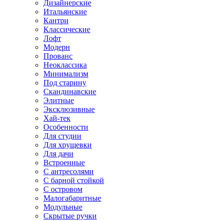
Дизайнерские
Итальянские
Кантри
Классические
Лофт
Модерн
Прованс
Неоклассика
Минимализм
Под старину
Скандинавские
Элитные
Эксклюзивные
Хай-тек
Особенности
Для студии
Для хрущевки
Для дачи
Встроенные
С антресолями
С барной стойкой
С островом
Малогабаритные
Модульные
Скрытые ручки