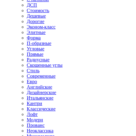
ДСП
Стоимость
Дешевые
Дорогие
Эконом-класс
Элитные
Форма
П-образные
Угловые
Прямые
Радиусные
Скошенные углы
Стиль
Современные
Евро
Английские
Дизайнерские
Итальянские
Кантри
Классические
Лофт
Модерн
Прованс
Неоклассика