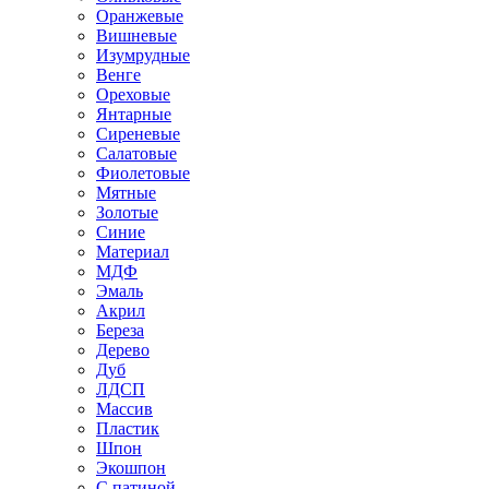
Оранжевые
Вишневые
Изумрудные
Венге
Ореховые
Янтарные
Сиреневые
Салатовые
Фиолетовые
Мятные
Золотые
Синие
Материал
МДФ
Эмаль
Акрил
Береза
Дерево
Дуб
ЛДСП
Массив
Пластик
Шпон
Экошпон
С патиной