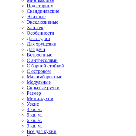
Минимализм
Под старину
Скандинавские
Элитные
Эксклюзивные
Хай-тек
Особенности
Для студии
Для хрущевки
Для дачи
Встроенные
С антресолями
С барной стойкой
С островом
Малогабаритные
Модульные
Скрытые ручки
Размер
Мини-кухни
Узкие
3 кв. м.
5 кв. м.
6 кв. м.
9 кв. м.
Все для кухни