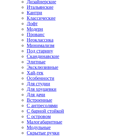
Дизайнерские
Итальянские
Кантри
Классические
Лофт
Модерн
Прованс
Неоклассика
Минимализм
Под старину
Скандинавские
Элитные
Эксклюзивные
Хай-тек
Особенности
Для студии
Для хрущевки
Для дачи
Встроенные
С антресолями
С барной стойкой
С островом
Малогабаритные
Модульные
Скрытые ручки