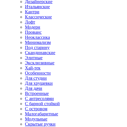
Дизайнерские
Итальянские
Кантри
Классические
Лофт
Модерн
Прованс
Неоклассика
Минимализм
Под старину
Скандинавские
Элитные
Эксклюзивные
Хай-тек
Особенности
Для студии
Для хрущевки
Для дачи
Встроенные
С антресолями
С барной стойкой
С островом
Малогабаритные
Модульные
Скрытые ручки