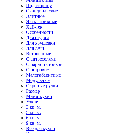
Минимализм
Под старину
Скандинавские
Элитные
Эксклюзивные
Хай-тек
Особенности
Для студии
Для хрущевки
Для дачи
Встроенные
С антресолями
С барной стойкой
С островом
Малогабаритные
Модульные
Скрытые ручки
Размер
Мини-кухни
Узкие
3 кв. м.
5 кв. м.
6 кв. м.
9 кв. м.
Все для кухни