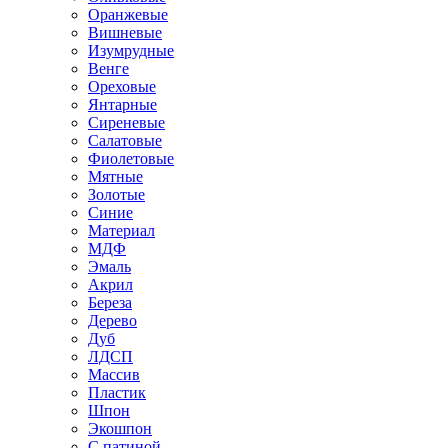
Оранжевые
Вишневые
Изумрудные
Венге
Ореховые
Янтарные
Сиреневые
Салатовые
Фиолетовые
Мятные
Золотые
Синие
Материал
МДФ
Эмаль
Акрил
Береза
Дерево
Дуб
ЛДСП
Массив
Пластик
Шпон
Экошпон
С патиной