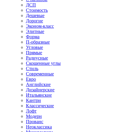
ДСП
Стоимость
Дешевые
Дорогие
Эконом-класс
Элитные
Форма
П-образные
Угловые
Прямые
Радиусные
Скошенные углы
Стиль
Современные
Евро
Английские
Дизайнерские
Итальянские
Кантри
Классические
Лофт
Модерн
Прованс
Неоклассика