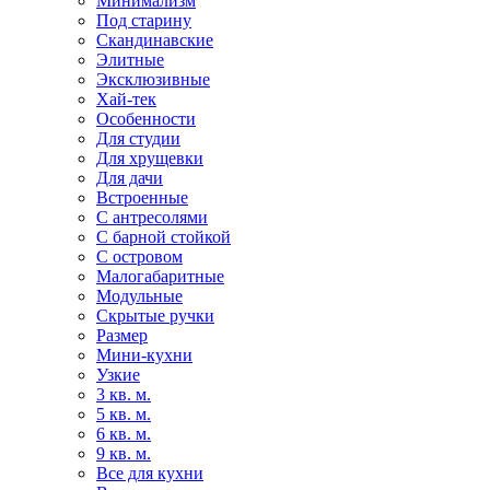
Минимализм
Под старину
Скандинавские
Элитные
Эксклюзивные
Хай-тек
Особенности
Для студии
Для хрущевки
Для дачи
Встроенные
С антресолями
С барной стойкой
С островом
Малогабаритные
Модульные
Скрытые ручки
Размер
Мини-кухни
Узкие
3 кв. м.
5 кв. м.
6 кв. м.
9 кв. м.
Все для кухни