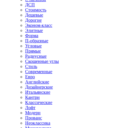
ДСП
Стоимость
Дешевые
Дорогие
Эконом-класс
Элитные
Форма
П-образные
Угловые
Прямые
Радиусные
Скошенные углы
Стиль
Современные
Евро
Английские
Дизайнерские
Итальянские
Кантри
Классические
Лофт
Модерн
Прованс
Неоклассика