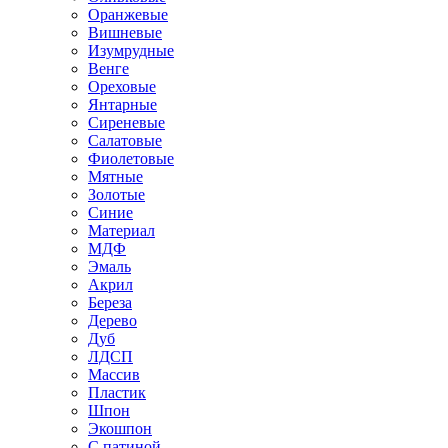
Оранжевые
Вишневые
Изумрудные
Венге
Ореховые
Янтарные
Сиреневые
Салатовые
Фиолетовые
Мятные
Золотые
Синие
Материал
МДФ
Эмаль
Акрил
Береза
Дерево
Дуб
ЛДСП
Массив
Пластик
Шпон
Экошпон
С патиной