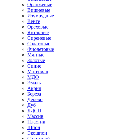
Оранжевые
Вишневые
Изумрудные
Венге
Ореховые
Янтарные
Сиреневые
Салатовые
Фиолетовые
Мятные
Золотые
Синие
Материал
МДФ
Эмаль
Акрил
Береза
Дерево
Дуб
ЛДСП
Массив
Пластик
Шпон
Экошпон
С патиной