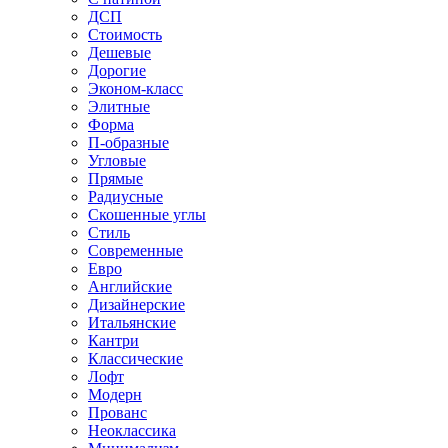
ДСП
Стоимость
Дешевые
Дорогие
Эконом-класс
Элитные
Форма
П-образные
Угловые
Прямые
Радиусные
Скошенные углы
Стиль
Современные
Евро
Английские
Дизайнерские
Итальянские
Кантри
Классические
Лофт
Модерн
Прованс
Неоклассика