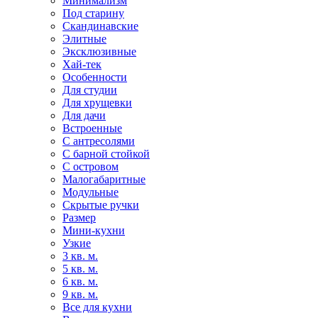
Минимализм
Под старину
Скандинавские
Элитные
Эксклюзивные
Хай-тек
Особенности
Для студии
Для хрущевки
Для дачи
Встроенные
С антресолями
С барной стойкой
С островом
Малогабаритные
Модульные
Скрытые ручки
Размер
Мини-кухни
Узкие
3 кв. м.
5 кв. м.
6 кв. м.
9 кв. м.
Все для кухни