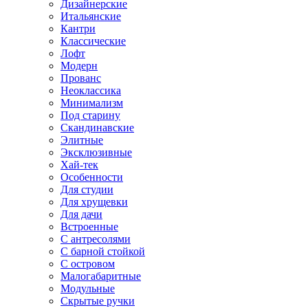
Дизайнерские
Итальянские
Кантри
Классические
Лофт
Модерн
Прованс
Неоклассика
Минимализм
Под старину
Скандинавские
Элитные
Эксклюзивные
Хай-тек
Особенности
Для студии
Для хрущевки
Для дачи
Встроенные
С антресолями
С барной стойкой
С островом
Малогабаритные
Модульные
Скрытые ручки