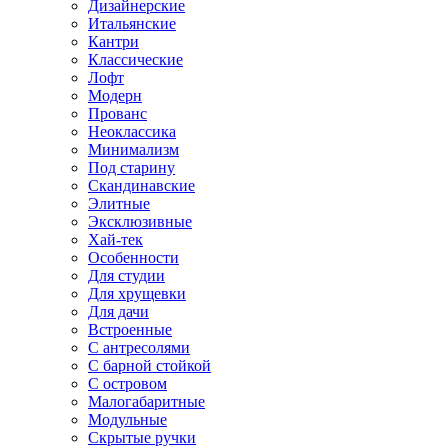
Дизайнерские
Итальянские
Кантри
Классические
Лофт
Модерн
Прованс
Неоклассика
Минимализм
Под старину
Скандинавские
Элитные
Эксклюзивные
Хай-тек
Особенности
Для студии
Для хрущевки
Для дачи
Встроенные
С антресолями
С барной стойкой
С островом
Малогабаритные
Модульные
Скрытые ручки