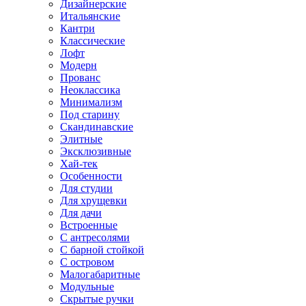
Дизайнерские
Итальянские
Кантри
Классические
Лофт
Модерн
Прованс
Неоклассика
Минимализм
Под старину
Скандинавские
Элитные
Эксклюзивные
Хай-тек
Особенности
Для студии
Для хрущевки
Для дачи
Встроенные
С антресолями
С барной стойкой
С островом
Малогабаритные
Модульные
Скрытые ручки