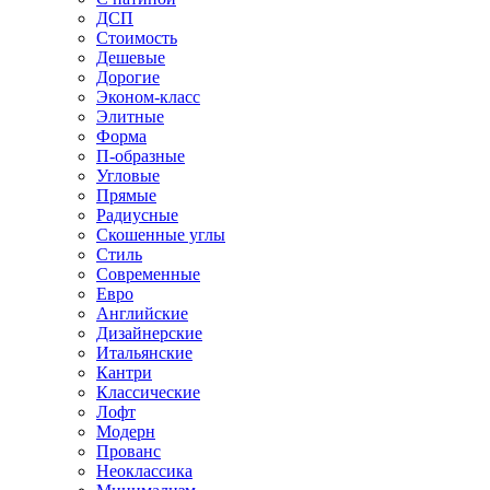
ДСП
Стоимость
Дешевые
Дорогие
Эконом-класс
Элитные
Форма
П-образные
Угловые
Прямые
Радиусные
Скошенные углы
Стиль
Современные
Евро
Английские
Дизайнерские
Итальянские
Кантри
Классические
Лофт
Модерн
Прованс
Неоклассика