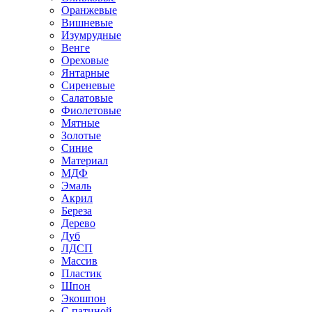
Оранжевые
Вишневые
Изумрудные
Венге
Ореховые
Янтарные
Сиреневые
Салатовые
Фиолетовые
Мятные
Золотые
Синие
Материал
МДФ
Эмаль
Акрил
Береза
Дерево
Дуб
ЛДСП
Массив
Пластик
Шпон
Экошпон
С патиной