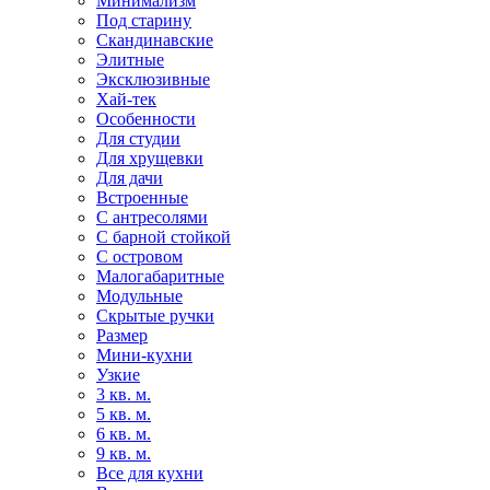
Минимализм
Под старину
Скандинавские
Элитные
Эксклюзивные
Хай-тек
Особенности
Для студии
Для хрущевки
Для дачи
Встроенные
С антресолями
С барной стойкой
С островом
Малогабаритные
Модульные
Скрытые ручки
Размер
Мини-кухни
Узкие
3 кв. м.
5 кв. м.
6 кв. м.
9 кв. м.
Все для кухни