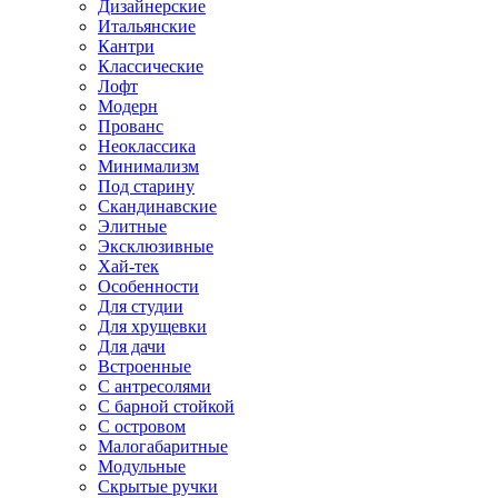
Дизайнерские
Итальянские
Кантри
Классические
Лофт
Модерн
Прованс
Неоклассика
Минимализм
Под старину
Скандинавские
Элитные
Эксклюзивные
Хай-тек
Особенности
Для студии
Для хрущевки
Для дачи
Встроенные
С антресолями
С барной стойкой
С островом
Малогабаритные
Модульные
Скрытые ручки