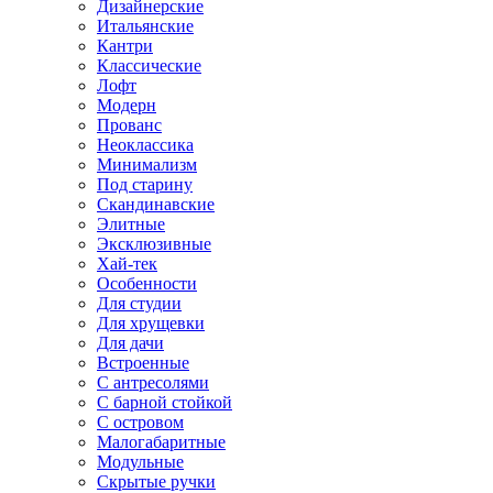
Дизайнерские
Итальянские
Кантри
Классические
Лофт
Модерн
Прованс
Неоклассика
Минимализм
Под старину
Скандинавские
Элитные
Эксклюзивные
Хай-тек
Особенности
Для студии
Для хрущевки
Для дачи
Встроенные
С антресолями
С барной стойкой
С островом
Малогабаритные
Модульные
Скрытые ручки