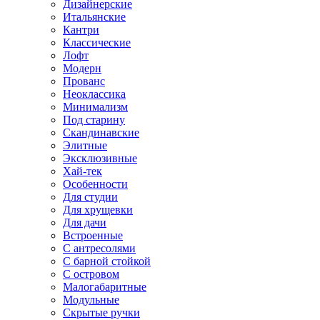
Дизайнерские
Итальянские
Кантри
Классические
Лофт
Модерн
Прованс
Неоклассика
Минимализм
Под старину
Скандинавские
Элитные
Эксклюзивные
Хай-тек
Особенности
Для студии
Для хрущевки
Для дачи
Встроенные
С антресолями
С барной стойкой
С островом
Малогабаритные
Модульные
Скрытые ручки