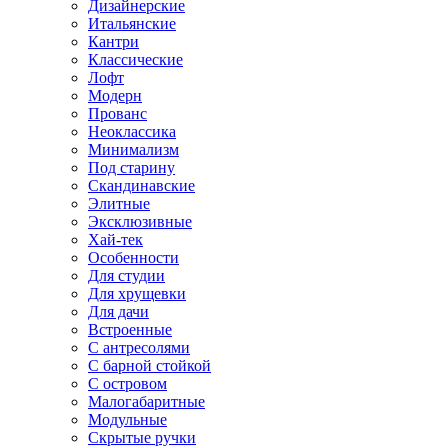
Дизайнерские
Итальянские
Кантри
Классические
Лофт
Модерн
Прованс
Неоклассика
Минимализм
Под старину
Скандинавские
Элитные
Эксклюзивные
Хай-тек
Особенности
Для студии
Для хрущевки
Для дачи
Встроенные
С антресолями
С барной стойкой
С островом
Малогабаритные
Модульные
Скрытые ручки