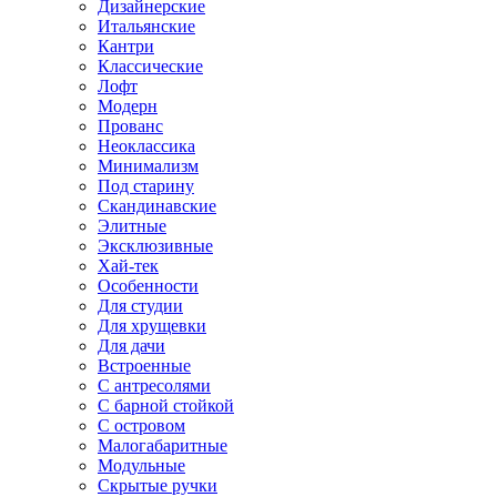
Дизайнерские
Итальянские
Кантри
Классические
Лофт
Модерн
Прованс
Неоклассика
Минимализм
Под старину
Скандинавские
Элитные
Эксклюзивные
Хай-тек
Особенности
Для студии
Для хрущевки
Для дачи
Встроенные
С антресолями
С барной стойкой
С островом
Малогабаритные
Модульные
Скрытые ручки