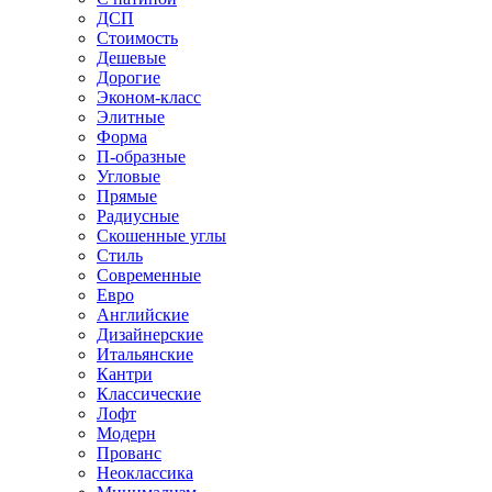
ДСП
Стоимость
Дешевые
Дорогие
Эконом-класс
Элитные
Форма
П-образные
Угловые
Прямые
Радиусные
Скошенные углы
Стиль
Современные
Евро
Английские
Дизайнерские
Итальянские
Кантри
Классические
Лофт
Модерн
Прованс
Неоклассика