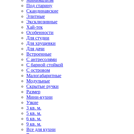
Минимализм
Под старину
Скандинавские
Элитные
Эксклюзивные
Хай-тек
Особенности
Для студии
Для хрущевки
Для дачи
Встроенные
С антресолями
С барной стойкой
С островом
Малогабаритные
Модульные
Скрытые ручки
Размер
Мини-кухни
Узкие
3 кв. м.
5 кв. м.
6 кв. м.
9 кв. м.
Все для кухни