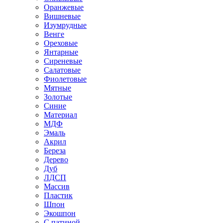
Оранжевые
Вишневые
Изумрудные
Венге
Ореховые
Янтарные
Сиреневые
Салатовые
Фиолетовые
Мятные
Золотые
Синие
Материал
МДФ
Эмаль
Акрил
Береза
Дерево
Дуб
ЛДСП
Массив
Пластик
Шпон
Экошпон
С патиной