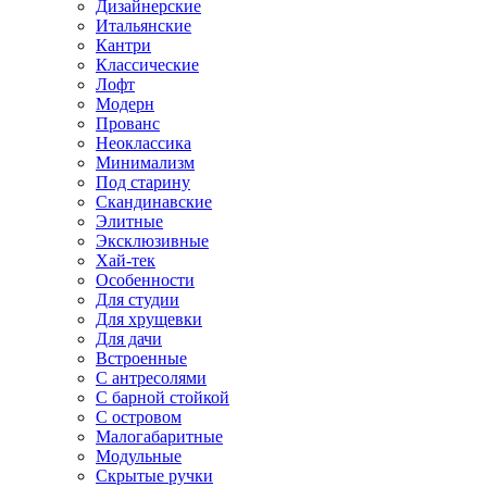
Дизайнерские
Итальянские
Кантри
Классические
Лофт
Модерн
Прованс
Неоклассика
Минимализм
Под старину
Скандинавские
Элитные
Эксклюзивные
Хай-тек
Особенности
Для студии
Для хрущевки
Для дачи
Встроенные
С антресолями
С барной стойкой
С островом
Малогабаритные
Модульные
Скрытые ручки