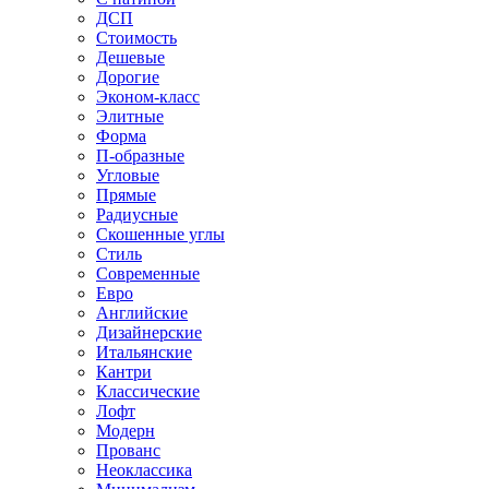
ДСП
Стоимость
Дешевые
Дорогие
Эконом-класс
Элитные
Форма
П-образные
Угловые
Прямые
Радиусные
Скошенные углы
Стиль
Современные
Евро
Английские
Дизайнерские
Итальянские
Кантри
Классические
Лофт
Модерн
Прованс
Неоклассика