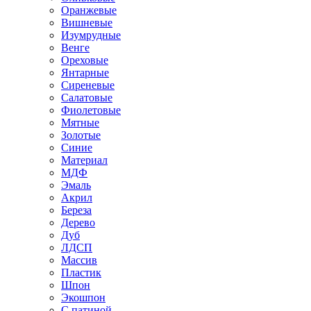
Оранжевые
Вишневые
Изумрудные
Венге
Ореховые
Янтарные
Сиреневые
Салатовые
Фиолетовые
Мятные
Золотые
Синие
Материал
МДФ
Эмаль
Акрил
Береза
Дерево
Дуб
ЛДСП
Массив
Пластик
Шпон
Экошпон
С патиной