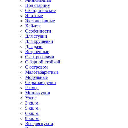
Минимализм
Под старину
Скандинавские
Элитные
Эксклюзивные
Хай-тек
Особенности
Для студии
Для хрущевки
Для дачи
Встроенные
С антресолями
С барной стойкой
С островом
Малогабаритные
Модульные
Скрытые ручки
Размер
Мини-кухни
Узкие
3 кв. м.
5 кв. м.
6 кв. м.
9 кв. м.
Все для кухни