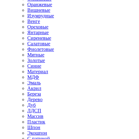
Оранжевые
Вишневые
Изумрудные
Венге
Ореховые
Янтарные
Сиреневые
Салатовые
Фиолетовые
Мятные
Золотые
Синие
Материал
МДФ
Эмаль
Акрил
Береза
Дерево
Дуб
ЛДСП
Массив
Пластик
Шпон
Экошпон
С патиной