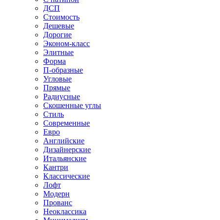
ДСП
Стоимость
Дешевые
Дорогие
Эконом-класс
Элитные
Форма
П-образные
Угловые
Прямые
Радиусные
Скошенные углы
Стиль
Современные
Евро
Английские
Дизайнерские
Итальянские
Кантри
Классические
Лофт
Модерн
Прованс
Неоклассика