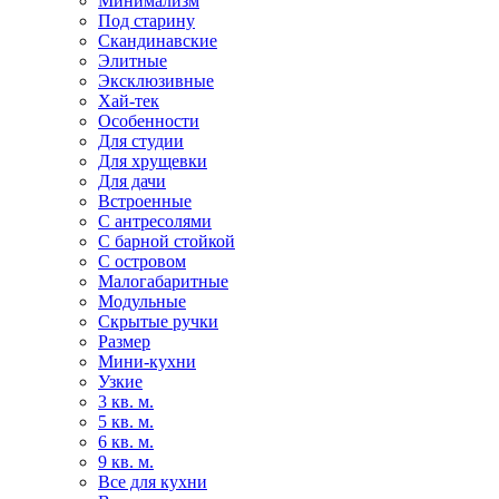
Минимализм
Под старину
Скандинавские
Элитные
Эксклюзивные
Хай-тек
Особенности
Для студии
Для хрущевки
Для дачи
Встроенные
С антресолями
С барной стойкой
С островом
Малогабаритные
Модульные
Скрытые ручки
Размер
Мини-кухни
Узкие
3 кв. м.
5 кв. м.
6 кв. м.
9 кв. м.
Все для кухни