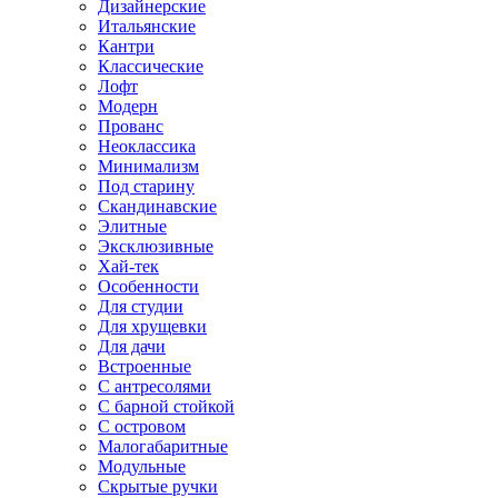
Дизайнерские
Итальянские
Кантри
Классические
Лофт
Модерн
Прованс
Неоклассика
Минимализм
Под старину
Скандинавские
Элитные
Эксклюзивные
Хай-тек
Особенности
Для студии
Для хрущевки
Для дачи
Встроенные
С антресолями
С барной стойкой
С островом
Малогабаритные
Модульные
Скрытые ручки