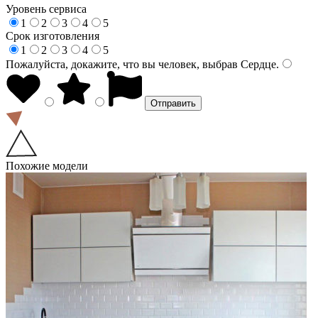
Уровень сервиса
1
2
3
4
5
Срок изготовления
1
2
3
4
5
Пожалуйста, докажите, что вы человек, выбрав
Сердце
.
Похожие модели