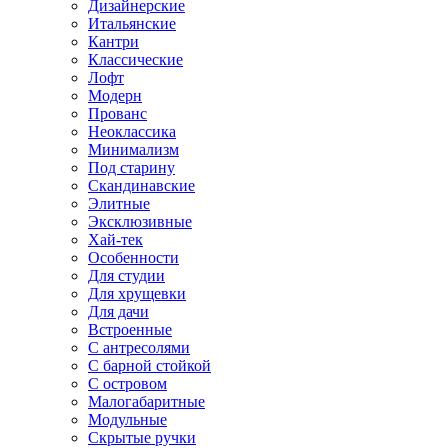
Дизайнерские
Итальянские
Кантри
Классические
Лофт
Модерн
Прованс
Неоклассика
Минимализм
Под старину
Скандинавские
Элитные
Эксклюзивные
Хай-тек
Особенности
Для студии
Для хрущевки
Для дачи
Встроенные
С антресолями
С барной стойкой
С островом
Малогабаритные
Модульные
Скрытые ручки