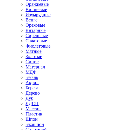
Оранжевые
Вишневые
Изумрудные
Венге
Ореховые
Янтарные
Сиреневые
Салатовые
Фиолетовые
Мятные
Золотые
Синие
Материал
МДФ
Эмаль
Акрил
Береза
Дерево
Дуб
ЛДСП
Массив
Пластик
Шпон
Экошпон
С патиной