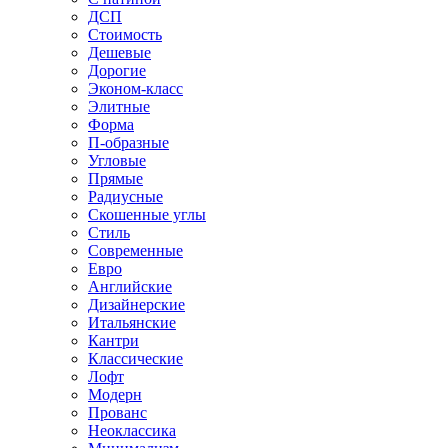
ДСП
Стоимость
Дешевые
Дорогие
Эконом-класс
Элитные
Форма
П-образные
Угловые
Прямые
Радиусные
Скошенные углы
Стиль
Современные
Евро
Английские
Дизайнерские
Итальянские
Кантри
Классические
Лофт
Модерн
Прованс
Неоклассика