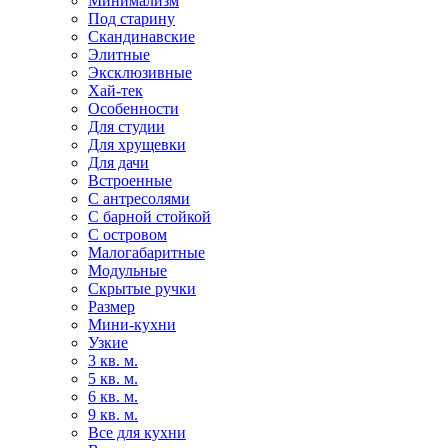
Минимализм
Под старину
Скандинавские
Элитные
Эксклюзивные
Хай-тек
Особенности
Для студии
Для хрущевки
Для дачи
Встроенные
С антресолями
С барной стойкой
С островом
Малогабаритные
Модульные
Скрытые ручки
Размер
Мини-кухни
Узкие
3 кв. м.
5 кв. м.
6 кв. м.
9 кв. м.
Все для кухни