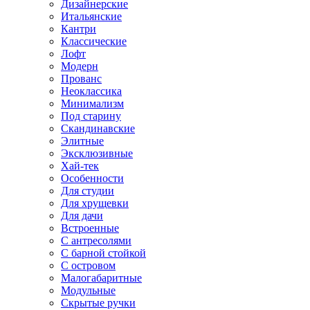
Дизайнерские
Итальянские
Кантри
Классические
Лофт
Модерн
Прованс
Неоклассика
Минимализм
Под старину
Скандинавские
Элитные
Эксклюзивные
Хай-тек
Особенности
Для студии
Для хрущевки
Для дачи
Встроенные
С антресолями
С барной стойкой
С островом
Малогабаритные
Модульные
Скрытые ручки