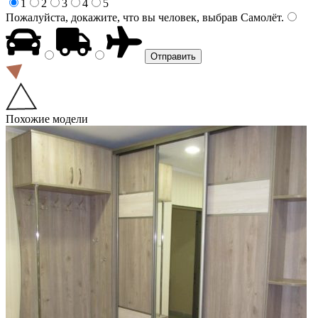
1
2
3
4
5
Пожалуйста, докажите, что вы человек, выбрав
Самолёт
.
Похожие модели