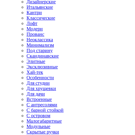
Дизайнерские
Итальянские
Кантри
Классические
Лофт
Модерн
Прованс
Неоклассика
Минимализм
Под старину
Скандинавские
Элитные
Эксклюзивные
Хай-тек
Особенности
Для студии
Для хрущевки
Для дачи
Встроенные
С антресолями
С барной стойкой
С островом
Малогабаритные
Модульные
Скрытые ручки